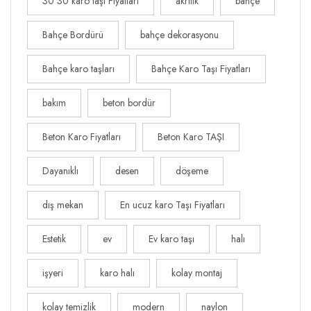
30 30 karo taşı Fiyatları
akrilik
bahçe
Bahçe Bordürü
bahçe dekorasyonu
Bahçe karo taşları
Bahçe Karo Taşı Fiyatları
bakım
beton bordür
Beton Karo Fiyatları
Beton Karo TAŞI
Dayanıklı
desen
döşeme
dış mekan
En ucuz karo Taşı Fiyatları
Estetik
ev
Ev karo taşı
halı
işyeri
karo halı
kolay montaj
kolay temizlik
modern
naylon