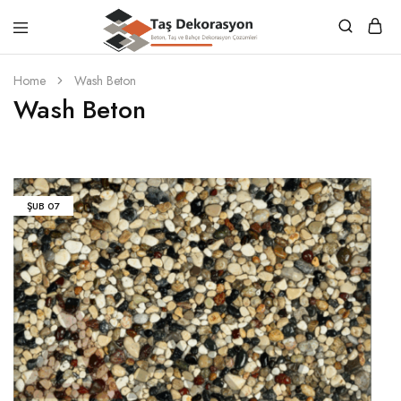
Taş
Beton,
Dekorasyon
Taş
Home
Wash Beton
ve
Wash Beton
Bahçe
Dekorasyon
Çözümleri
ŞUB
07