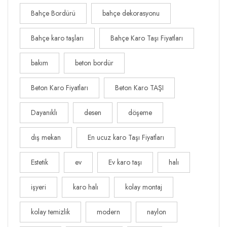
Bahçe Bordürü
bahçe dekorasyonu
Bahçe karo taşları
Bahçe Karo Taşı Fiyatları
bakım
beton bordür
Beton Karo Fiyatları
Beton Karo TAŞI
Dayanıklı
desen
döşeme
dış mekan
En ucuz karo Taşı Fiyatları
Estetik
ev
Ev karo taşı
halı
işyeri
karo halı
kolay montaj
kolay temizlik
modern
naylon