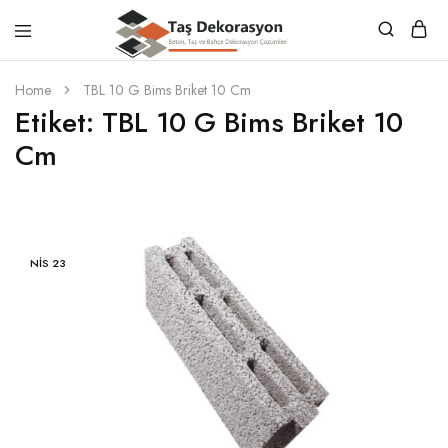
Taş
Beton,
Dekorasyon
Taş
Home
TBL 10 G Bims Briket 10 Cm
ve
Etiket:
TBL 10 G Bims Briket 10
Bahçe
Dekorasyon
Cm
Çözümleri
NIS
23