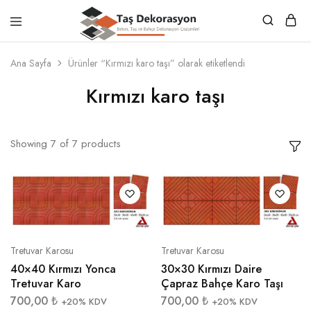
Taş
Beton,
Dekorasyon
Taş
Ana Sayfa
Ürünler “Kırmızı karo taşı” olarak etiketlendi
ve
Bahçe
Kırmızı karo taşı
Dekorasyon
Çözümleri
Showing
7
of
7
products
Tretuvar Karosu
Tretuvar Karosu
40×40 Kırmızı Yonca
30×30 Kırmızı Daire
Tretuvar Karo
Çapraz Bahçe Karo Taşı
700,00
₺
700,00
₺
+20% KDV
+20% KDV