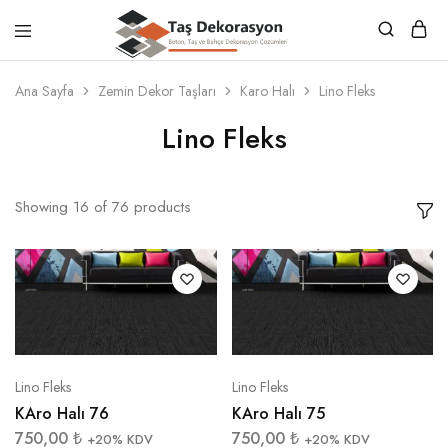
Taş
Beton,
Dekorasyon
Taş
Ana Sayfa
Zemin Dekor Taşları
Karo Halı
Lino Fleks
ve
Bahçe
Lino Fleks
Dekorasyon
Çözümleri
Showing
16
of
76
products
Lino Fleks
Lino Fleks
KAro Halı 76
KAro Halı 75
750,00
₺
750,00
₺
+20% KDV
+20% KDV