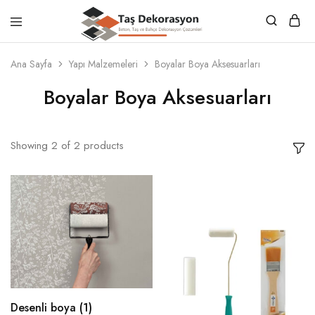
Taş
Beton,
Dekorasyon
Taş
Ana Sayfa
Yapı Malzemeleri
Boyalar Boya Aksesuarları
ve
Bahçe
Boyalar Boya Aksesuarları
Dekorasyon
Çözümleri
Showing
2
of
2
products
Desenli boya
(1)