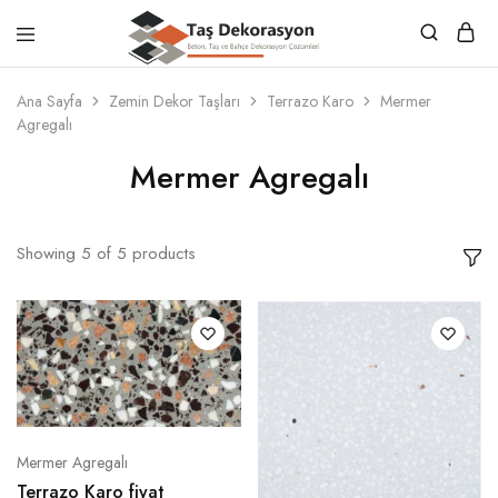
Taş
Beton,
Dekorasyon
Taş
Ana Sayfa
Zemin Dekor Taşları
Terrazo Karo
Mermer
ve
Agregalı
Bahçe
Dekorasyon
Çözümleri
Mermer Agregalı
Showing
5
of
5
products
Mermer Agregalı
Terrazo Karo fiyat