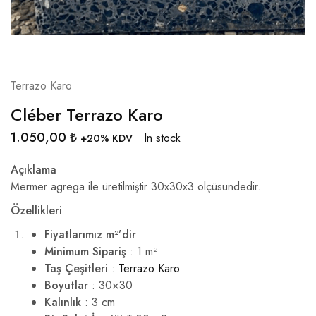
Terrazo Karo
Cléber Terrazo Karo
1.050,00
₺
In stock
+20% KDV
Açıklama
Mermer agrega ile üretilmiştir 30x30x3 ölçüsündedir.
Özellikleri
Fiyatlarımız m²’dir
Minimum Sipariş
: 1 m²
Taş Çeşitleri
:
Terrazo Karo
Boyutlar
: 30×30
Kalınlık
: 3 cm