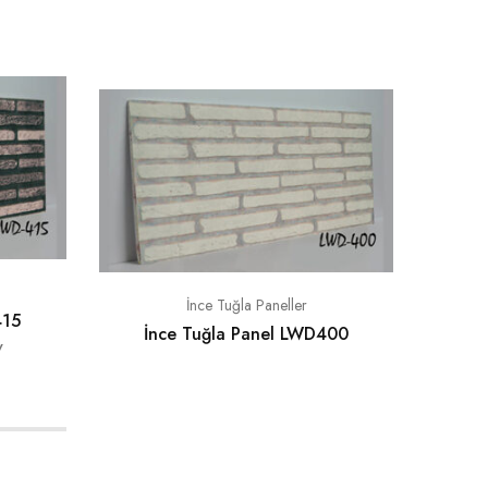
İnce Tuğla Paneller
415
İnce Tuğla Panel LWD400
İ
V