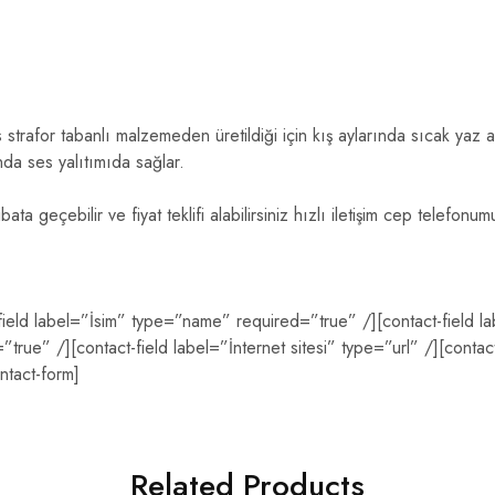
strafor tabanlı malzemeden üretildiği için kış aylarında sıcak yaz a
nda ses yalıtımıda sağlar.
tibata geçebilir ve fiyat teklifi alabilirsiniz hızlı iletişim cep telef
-field label=”İsim” type=”name” required=”true” /][contact-field l
true” /][contact-field label=”İnternet sitesi” type=”url” /][contac
ntact-form]
Related Products