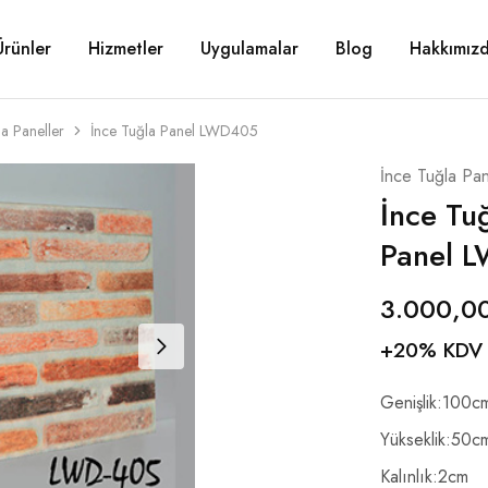
Ürünler
Hizmetler
Uygulamalar
Blog
Hakkımız
la Paneller
İnce Tuğla Panel LWD405
İnce Tuğla Pan
İnce Tu
Panel 
3.000,0
+20% KDV
Genişlik:100c
Yükseklik:50c
Kalınlık:2cm