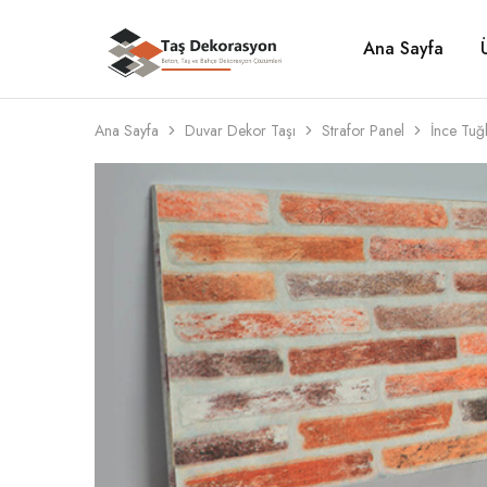
Ana Sayfa
Taş
Beton,
Dekorasyon
Taş
ve
Bahçe
Dekorasyon
Ana Sayfa
Duvar Dekor Taşı
Strafor Panel
İnce Tuğ
Çözümleri