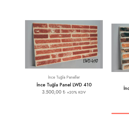
İnce Tuğla Paneller
İnce Tuğla Panel LWD 410
İn
3.500,00
₺
+20% KDV