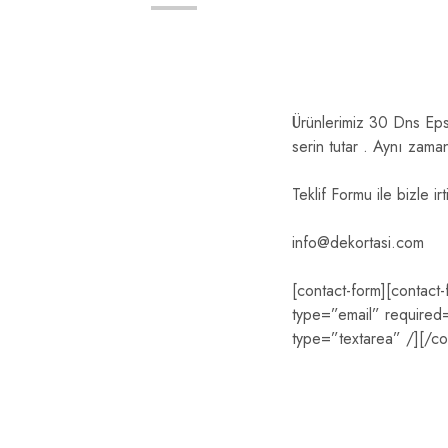
Ürünlerimiz 30 Dns Eps 
serin tutar . Aynı zama
Teklif Formu ile bizle ir
info@dekortasi.com
[contact-form][contact
type=”email” required=”
type=”textarea” /][/co