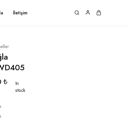
da
İletişim
eller
ğla
LWD405
0
₺
In
stock
m
m