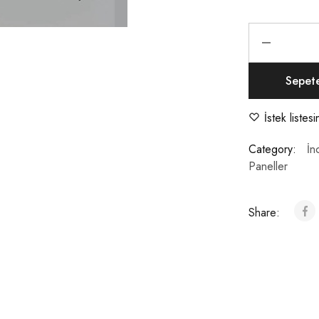
Sepet
İstek listes
Category:
İn
Paneller
Share: