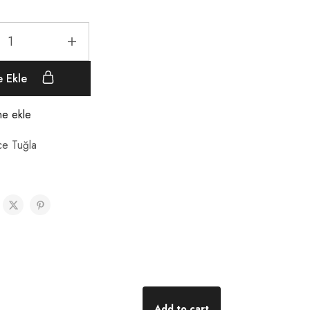
e Ekle
ine ekle
ce Tuğla
Add to cart