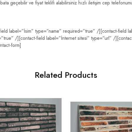
tibata geçebilir ve fiyat teklifi alabilirsiniz hızlı iletişim cep telef
-field label=”İsim” type=”name” required=”true” /][contact-field l
true” /][contact-field label=”İnternet sitesi” type=”url” /][contac
ntact-form]
Related Products