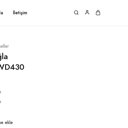
da
İletişim
eller
ğla
LWD430
m
m
ine ekle