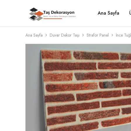
Ana Sayfa
Taş
Beton,
Dekorasyon
Taş
ve
Bahçe
Dekorasyon
Ana Sayfa
Duvar Dekor Taşı
Strafor Panel
İnce Tuğ
Çözümleri