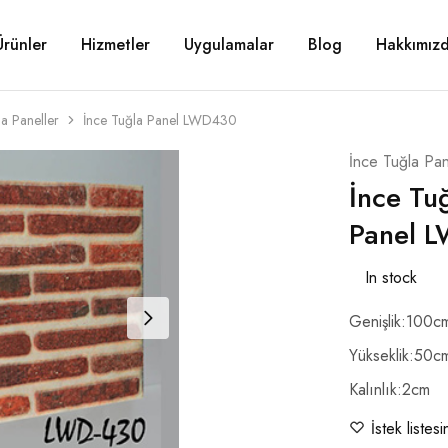
Ürünler
Hizmetler
Uygulamalar
Blog
Hakkımız
la Paneller
İnce Tuğla Panel LWD430
İnce Tuğla Pan
İnce Tu
Panel 
In stock
Genişlik:100c
Yükseklik:50c
Kalınlık:2cm
İstek listes