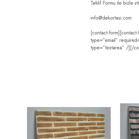
Teklif Formu ile bizle ir
info@dekortasi.com
[contact-form][contact
type=”email” required=”
type=”textarea” /][/co