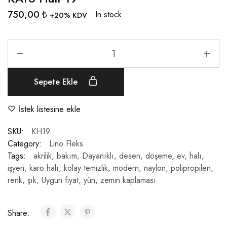
750,00
₺
In stock
+20% KDV
Sepete Ekle
İstek listesine ekle
SKU:
KH19
Category:
Lino Fleks
Tags:
akrilik
,
bakım
,
Dayanıklı
,
desen
,
döşeme
,
ev
,
halı
,
işyeri
,
karo halı
,
kolay temizlik
,
modern
,
naylon
,
polipropilen
,
renk
,
şık
,
Uygun fiyat
,
yün
,
zemin kaplaması
Share: