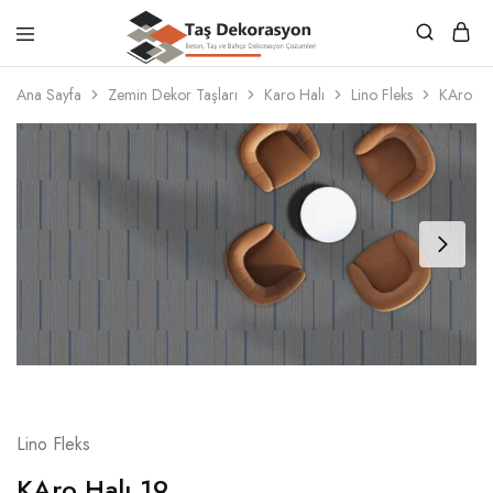
Taş
Beton,
Dekorasyon
Taş
Ana Sayfa
Zemin Dekor Taşları
Karo Halı
Lino Fleks
KAro Ha
ve
Bahçe
Dekorasyon
Çözümleri
Lino Fleks
KAro Halı 19