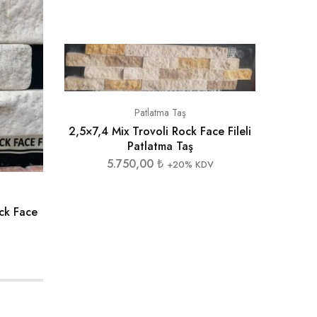
Patlatma Taş
2,5×7,4 Mix Trovoli Rock Face Fileli
Patlatma Taş
5.750,00
₺
+20% KDV
ck Face
Se