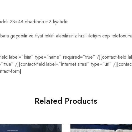
odeli 23×48 ebadında m2 fiyatıdır.
tibata geçebilir ve fiyat teklifi alabilirsiniz hızlı iletişim cep telef
-field label=”İsim” type=”name” required=”true” /][contact-field l
true” /][contact-field label=”İnternet sitesi” type=”url” /][contac
ntact-form]
Related Products