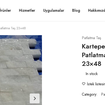
Ürünler
Hizmetler
Uygulamalar
Blog
Hakkımız
Patlatma Taş 23×48
Patlatma Taş
Kartepe
Patlatm
23×48
In stock
İstek listes
Category:
Pa