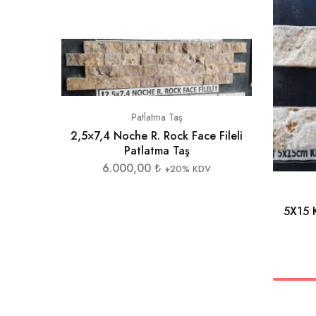
Patlatma Taş
2,5×7,4 Noche R. Rock Face Fileli
Patlatma Taş
6.000,00
₺
+20% KDV
5X15 K