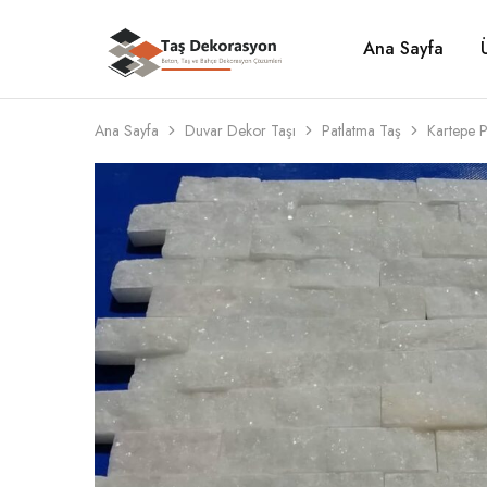
Ana Sayfa
Taş
Beton,
Dekorasyon
Taş
ve
Bahçe
Dekorasyon
Ana Sayfa
Duvar Dekor Taşı
Patlatma Taş
Kartepe 
Çözümleri