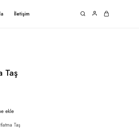
da
İletişim
a Taş
ine ekle
tlatma Taş