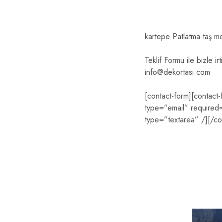
kartepe Patlatma taş m
Teklif Formu ile bizle ir
info@dekortasi.com
[contact-form][contact
type=”email” required=”
type=”textarea” /][/co