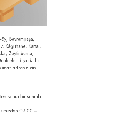
rköy, Bayrampaşa,
, Kâğıthane, Kartal,
dar, Zeytinburnu,
u ilçeler dışında bir
slimat adresinizin
kten sonra bir sonraki
erkezimizden 09:00 –