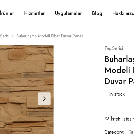
Ürünler
Hizmetler
Uygulamalar
Blog
Hakkımız
Serisi
Buharlaşma Modeli Fiber Duvar Paneli
Taş Serisi
Buharl
Modeli 
Duvar P
In stock
İstek listes
Category:
Ta