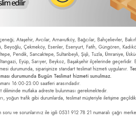
eneği; Ataşehir, Avcılar, Arnavutköy, Bağcılar, Bahçelievler, Bakı
ü, Beyoğlu, Çekmeköy, Esenler, Esenyurt, Fatih, Güngören, Kadıköy
pe, Pendik, Sancaktepe, Sultanbeyli, Şişli, Tuzla, Ümraniye, Üskü
angazi, Eyüp, Sarıyer, Beykoz, Başakşehir ilçelerinde geçerlidir. B
lmesi durumunda, siparişinize standart teslimat hizmeti uygulanır.
Te
olması durumunda Bugün Teslimat hizmeti sunulmaz.
 zamanı 16:00-23:00 saatleri arasındadır.
saat diliminde mutlaka adreste bulunması gerekmektedir.
ı, yoğun trafik gibi durumlarda, teslimat müşteriyle iletişime geçildi
 tüm soru ve sorunlarınız ile igili 0531 912 78 21 numaralı çağrı m