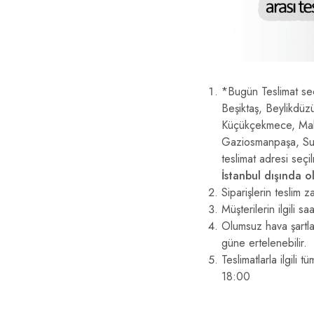
*Bugün Teslimat seç
Beşiktaş, Beylikdüz
Küçükçekmece, Malte
Gaziosmanpaşa, Sult
teslimat adresi seçi
İstanbul dışında 
Siparişlerin teslim
Müşterilerin ilgili 
Olumsuz hava şartlar
güne ertelenebilir.
Teslimatlarla ilgili
18:00