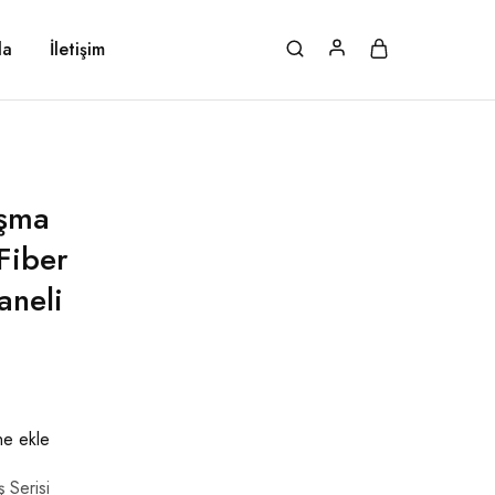
da
İletişim
aşma
Fiber
aneli
ine ekle
ş Serisi