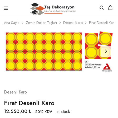
Taş
Beton,
Dekorasyon
Taş
Ana Sayfa
Zemin Dekor Taşları
Desenli Karo
Fırat Desenli Karo
ve
Bahçe
Dekorasyon
Çözümleri
Desenli Karo
Fırat Desenli Karo
12.550,00
₺
In stock
+20% KDV