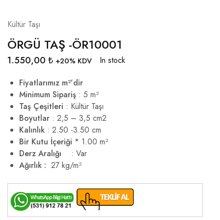
Kültür Taşı
ÖRGÜ TAŞ -ÖR10001
1.550,00
₺
In stock
+20% KDV
Fiyatlarımız m²’dir
Minimum Sipariş
: 5 m²
Taş Çeşitleri
: Kültür Taşı
Boyutlar
: 2,5 – 3,5 cm2
Kalınlık
: 2.50 -3.50 cm
Bir Kutu İçeriği
* 1.00 m²
Derz Aralığı
: Var
Ağırlık :
27 kg/m²