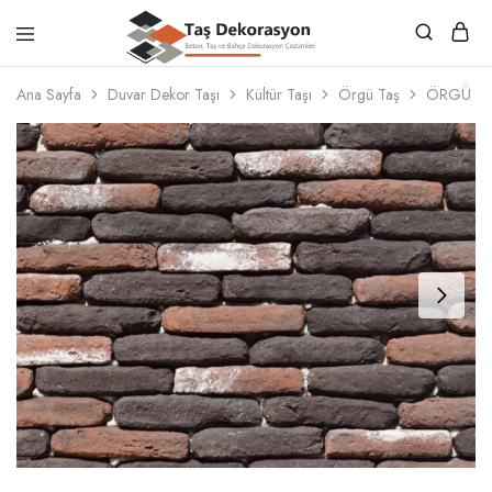
Taş
Beton,
Dekorasyon
Taş
Ana Sayfa
Duvar Dekor Taşı
Kültür Taşı
Örgü Taş
ÖRGÜ TA
ve
Bahçe
Dekorasyon
Çözümleri