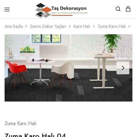
Taş
Beton,
Dekorasyon
Taş
Ana Sayfa
Zemin Dekor Taşları
Karo Halı
Zuma Karo Halı
Z
ve
Bahçe
Dekorasyon
Çözümleri
Zuma Karo Halı
Zuma Karo Halı 04