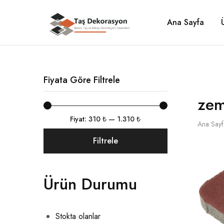
Ana Sayfa
Taş
Beton,
Dekorasyon
Taş
ve
Bahçe
Dekorasyon
Çözümleri
Fiyata Göre Filtrele
zem
Fiyat:
310 ₺
—
1.310 ₺
Ana Sayf
Filtrele
Ürün Durumu
Stokta olanlar