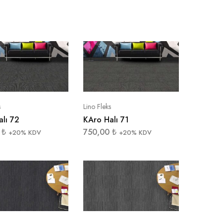
s
Lino Fleks
lı 72
KAro Halı 71
0
₺
750,00
₺
+20% KDV
+20% KDV