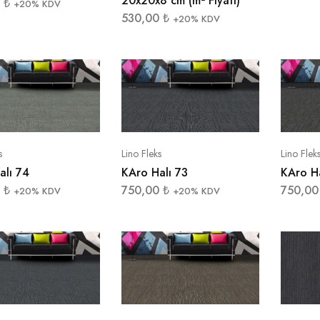
20x20x8 cm (m² Fiyatı)
0
₺
+20% KDV
530,00
₺
+20% KDV
s
Lino Fleks
Lino Flek
alı 74
KAro Halı 73
KAro Ha
0
₺
750,00
₺
750,0
+20% KDV
+20% KDV