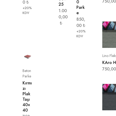
750,0
0
0
₺
25
Park
+20%
1.00
e
KDV
0,00
850,
₺
00
₺
+20%
KDV
Lino Flek
KAro H
750,0
Beton
Parke
Kırmı
zı
Plak
Taşı
40×
40