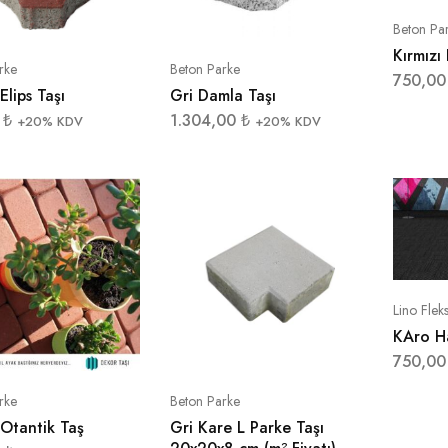
Beton Pa
Kırmızı
rke
Beton Parke
750,0
Elips Taşı
Gri Damla Taşı
0
₺
1.304,00
₺
+20% KDV
+20% KDV
Lino Flek
KAro Ha
750,0
rke
Beton Parke
 Otantik Taş
Gri Kare L Parke Taşı