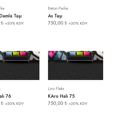
Beton Parke
rke
As Taşı
 Damla Taşı
750,00
₺
0
₺
+20% KDV
+20% KDV
s
Lino Fleks
lı 76
KAro Halı 75
0
₺
750,00
₺
+20% KDV
+20% KDV