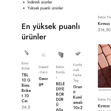
İndirimli ürünler
Yüksek puanlı ürünler
Beton Pa
En yüksek puanlı
Kırmızı 
316,5
ürünler
Bims
Kumla
Desenl
Beton
Briket
malı
i Karo
Bordü
TBL
Parke
r
Geor
10 G
Taşı
ge
BELE
Bims
Gran
DİYE
Brike
it
BOR
t 10
Kuml
DÜR
Beton Pa
Cm
amalı
Ü
Kırmızı
26,5
10×2
60×