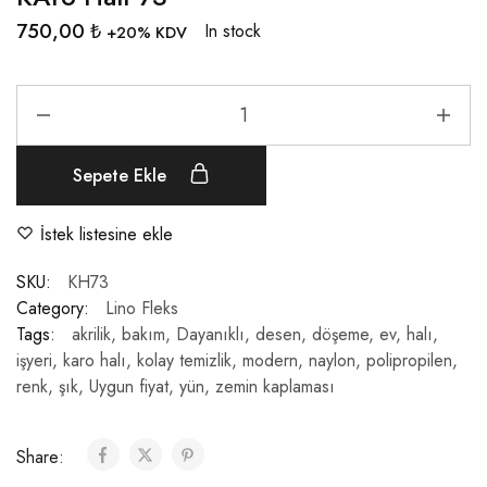
750,00
₺
In stock
+20% KDV
Sepete Ekle
İstek listesine ekle
SKU:
KH73
Category:
Lino Fleks
Tags:
akrilik
,
bakım
,
Dayanıklı
,
desen
,
döşeme
,
ev
,
halı
,
işyeri
,
karo halı
,
kolay temizlik
,
modern
,
naylon
,
polipropilen
,
renk
,
şık
,
Uygun fiyat
,
yün
,
zemin kaplaması
Share: