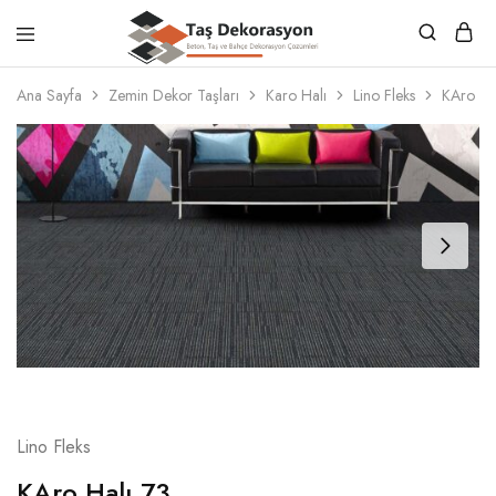
Taş
Beton,
Dekorasyon
Taş
Ana Sayfa
Zemin Dekor Taşları
Karo Halı
Lino Fleks
KAro Ha
ve
Bahçe
Dekorasyon
Çözümleri
Lino Fleks
KAro Halı 73