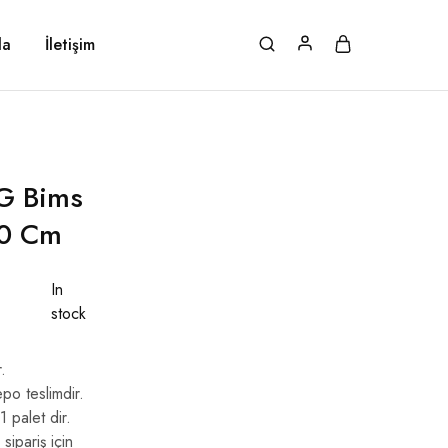
da
İletişim
G Bims
10 Cm
In
stock
.
o teslimdir.
 palet dir.
ipariş için