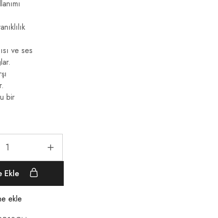
llanımı
nıklılık
sı ve ses
lar.
şı
r.
u bir
e Ekle
ine ekle