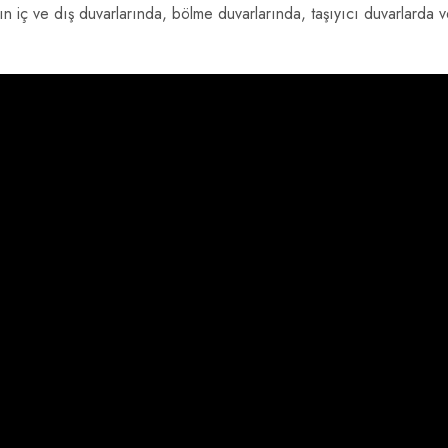
rın iç ve dış duvarlarında, bölme duvarlarında, taşıyıcı duvarlarda 