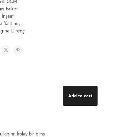
GB10CM
ms Briket
,
İnşaat
sı Yalıtımı
,
gına Direnç
Add to cart
ullanımı kolay bir bims