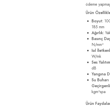
ödeme yapmay
Ürün Özellikle
Boyut:
100
185 mm
Ağırlık:
Yak
Basınç Da
N/mm²
Isıl İletkenl
W/mk
Ses Yalıtı
dB
Yangına D
Su Buharı
Geçirgenli
kgm²spa
Ürün Faydalar