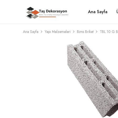
Ana Sayfa
Taş
Beton,
Dekorasyon
Taş
ve
Bahçe
Dekorasyon
Ana Sayfa
Yapı Malzemeleri
Bims Briket
TBL 10 G B
Çözümleri