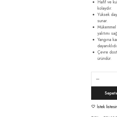
Hafif ve ku
kolaydır.
Yüksek daya
sunar.
Mükemmel ı
yalıtımı sağ
Yangına kar
dayanıklıdı
Çevre dost
üründür.
Sepet
İstek listes