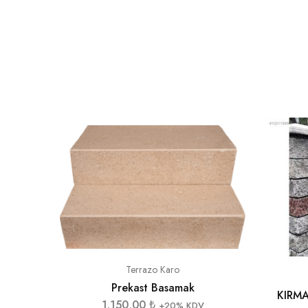
Terrazo Karo
Prekast Basamak
KIRMA
1.150,00
₺
+20% KDV