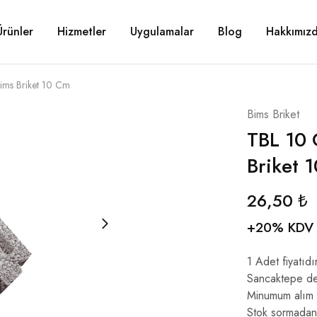
Ürünler
Hizmetler
Uygulamalar
Blog
Hakkımız
ims Briket 10 Cm
Bims Briket
TBL 10 
Briket 
26,50
₺
+20% KDV
1 Adet fiyatıdır
Sancaktepe dep
Minumum alım 1
Stok sormadan s