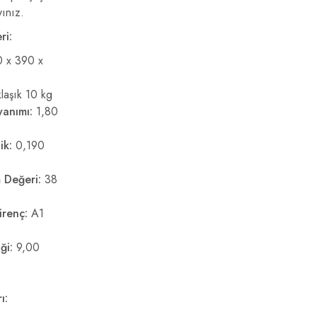
ınız.
ri:
 x 390 x
laşık 10 kg
yanımı:
1,80
ik:
0,190
m Değeri:
38
irenç:
A1
ği:
9,00
ı: