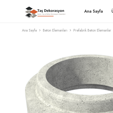
Ana Sayfa
Taş
Beton,
Dekorasyon
Taş
ve
Bahçe
Dekorasyon
Ana Sayfa
Beton Elemanları
Prefabrik Beton Elemanlar
Çözümleri