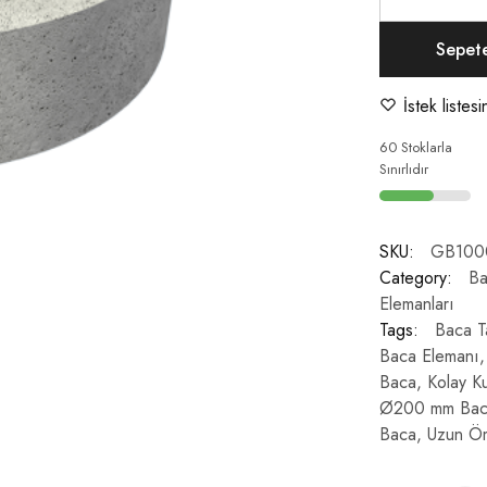
Sepet
İstek listes
60 Stoklarla
Sınırlıdır
SKU:
GB100
Category:
Ba
Elemanları
Tags:
Baca T
Baca Elemanı
Baca
,
Kolay K
Ø200 mm Bac
Baca
,
Uzun Öm