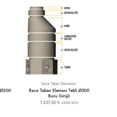
620*2
Baca Taban Elemanları
i Ø200
Baca Taban Elemanı Tekli Ø500
Boru Girişli
1.237,50
₺
+20% KDV