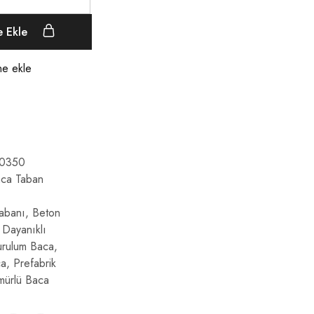
e Ekle
ine ekle
0350
ca Taban
abanı
,
Beton
,
Dayanıklı
urulum Baca
,
a
,
Prefabrik
ürlü Baca