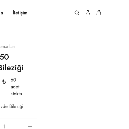
da
İletişim
emanları
50
ileziği
0
₺
60
adet
stokta
de Bileziği