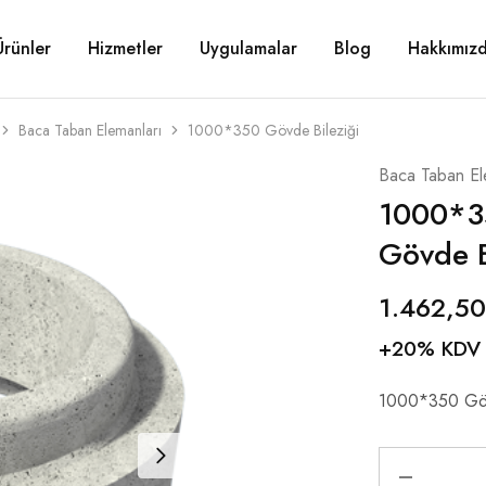
Ürünler
Hizmetler
Uygulamalar
Blog
Hakkımız
Baca Taban Elemanları
1000*350 Gövde Bileziği
Baca Taban El
1000*3
Gövde B
1.462,5
+20% KDV
1000*350 Göv