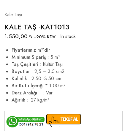
Kale Taşı
KALE TAŞ -KAT1013
1.550,00
₺
In stock
+20% KDV
Fiyatlarımız m²’dir
Minimum Sipariş
: 5 m²
Taş Çeşitleri
: Kültür Taşı
Boyutlar
: 2,5 – 3,5 cm2
Kalınlık
: 2.50 -3.50 cm
Bir Kutu İçeriği
* 1.00 m²
Derz Aralığı
: Var
Ağırlık :
27 kg/m²