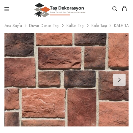
Taş
Beton,
Dekorasyon
Taş
Ana Sayfa
Duvar Dekor Taşı
Kültür Taşı
Kale Taşı
KALE TAŞ 
ve
Bahçe
Dekorasyon
Çözümleri