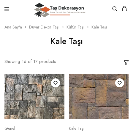
Taş
Beton,
Dekorasyon
Taş
Ana Sayfa
Duvar Dekor Taşı
Kültür Taşı
Kale Taşı
ve
Bahçe
Kale Taşı
Dekorasyon
Çözümleri
Showing
16
of
17
products
Genel
Kale Taşı