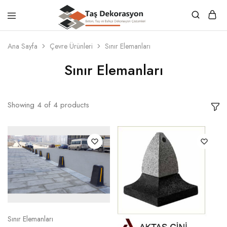
Taş
Beton,
Dekorasyon
Taş
Ana Sayfa
Çevre Ürünleri
Sınır Elemanları
ve
Bahçe
Sınır Elemanları
Dekorasyon
Çözümleri
Showing
4
of
4
products
Sınır Elemanları