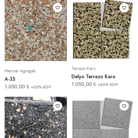
Terrazo Karo
Mermer Agregalı
Delyo Terrazo Karo
A-35
1.050,00
₺
+20% KDV
1.050,00
₺
+20% KDV