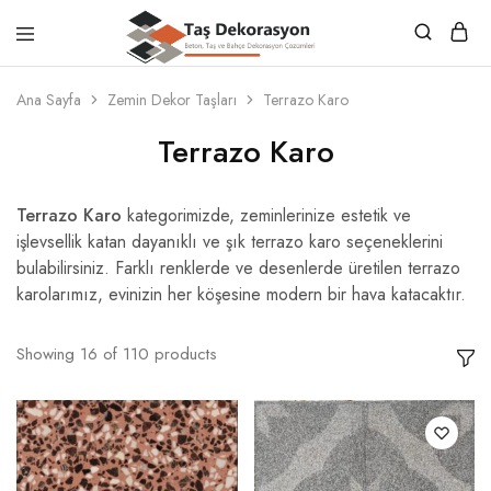
Taş
Beton,
Dekorasyon
Taş
Ana Sayfa
Zemin Dekor Taşları
Terrazo Karo
ve
Bahçe
Terrazo Karo
Dekorasyon
Çözümleri
Terrazo Karo
kategorimizde, zeminlerinize estetik ve
işlevsellik katan dayanıklı ve şık terrazo karo seçeneklerini
bulabilirsiniz. Farklı renklerde ve desenlerde üretilen terrazo
karolarımız, evinizin her köşesine modern bir hava katacaktır.
Showing
16
of
110
products