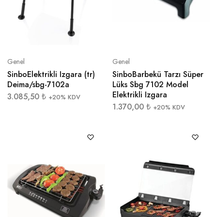
Genel
Genel
SinboElektrikli Izgara (tr)
SinboBarbekü Tarzı Süper
Deima/sbg-7102a
Lüks Sbg 7102 Model
Elektrikli Izgara
3.085,50
₺
+20% KDV
1.370,00
₺
+20% KDV