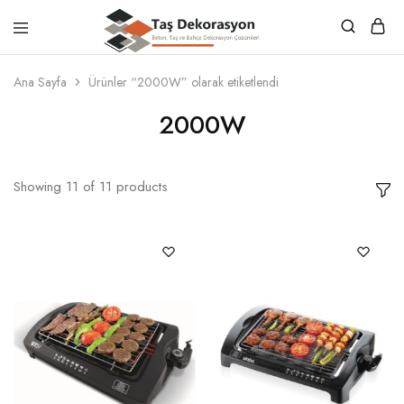
Taş
Beton,
Dekorasyon
Taş
Ana Sayfa
Ürünler “2000W” olarak etiketlendi
ve
Bahçe
2000W
Dekorasyon
Çözümleri
Showing
11
of
11
products