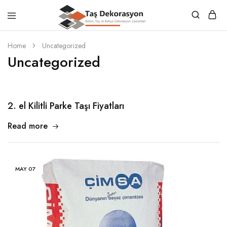
Taş
Beton,
Dekorasyon
Taş
Home
Uncategorized
ve
Uncategorized
Bahçe
Dekorasyon
Çözümleri
2. el Kilitli Parke Taşı Fiyatları
Read more
MAY
07