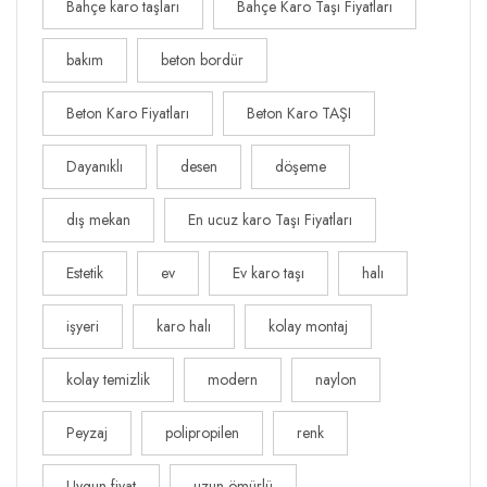
Bahçe karo taşları
Bahçe Karo Taşı Fiyatları
bakım
beton bordür
Beton Karo Fiyatları
Beton Karo TAŞI
Dayanıklı
desen
döşeme
dış mekan
En ucuz karo Taşı Fiyatları
Estetik
ev
Ev karo taşı
halı
işyeri
karo halı
kolay montaj
kolay temizlik
modern
naylon
Peyzaj
polipropilen
renk
Uygun fiyat
uzun ömürlü