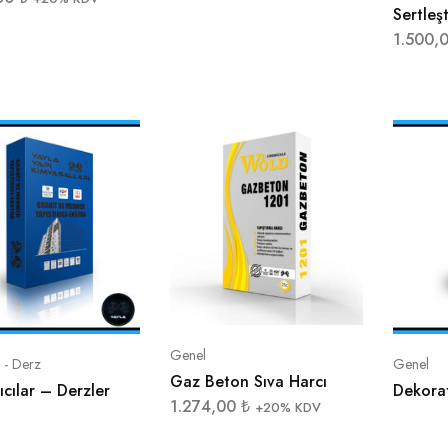
Sertleşt
1.500,
Genel
ı - Derz
Genel
Gaz Beton Sıva Harcı
rıcılar – Derzler
Dekorat
1.274,00
₺
+20% KDV