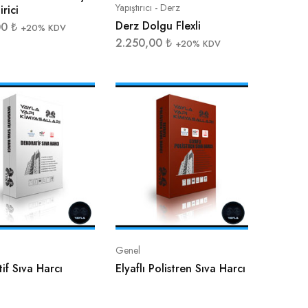
Yapıştırıcı - Derz
irici
Derz Dolgu Flexli
00
₺
+20% KDV
2.250,00
₺
+20% KDV
Genel
if Sıva Harcı
Elyaflı Polistren Sıva Harcı