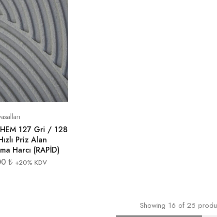
asalları
EM 127 Gri / 128
ızlı Priz Alan
rma Harcı (RAPİD)
00
₺
+20% KDV
Showing
16
of
25
produ