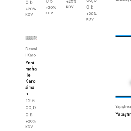
00,0
0
₺
+20%
0
₺
0
₺
KDV
+20%
+20%
KDV
+20%
KDV
KDV
Desenl
i Karo
Yeni
maha
lle
Karo
sima
n
12.5
Yapıştırıc
00,0
Yapıştı
0
₺
+20%
KDV