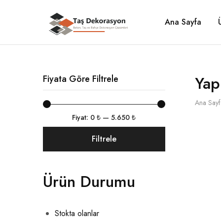
Ana Sayfa
Taş
Beton,
Dekorasyon
Taş
ve
Bahçe
Dekorasyon
Çözümleri
Yap
Fiyata Göre Filtrele
Ana Sayf
Fiyat:
0 ₺
—
5.650 ₺
Filtrele
Ürün Durumu
Stokta olanlar