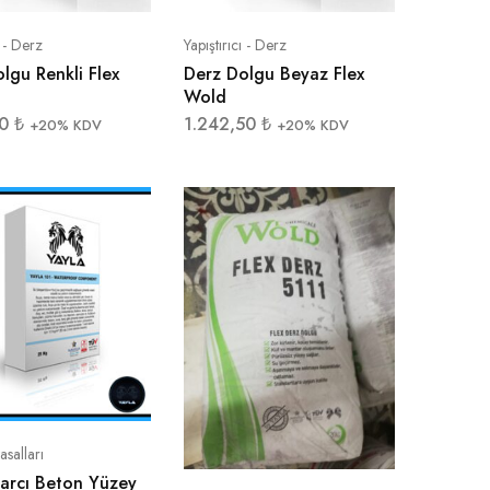
ı - Derz
Yapıştırıcı - Derz
lgu Renkli Flex
Derz Dolgu Beyaz Flex
Wold
00
₺
1.242,50
₺
+20% KDV
+20% KDV
asalları
arcı Beton Yüzey