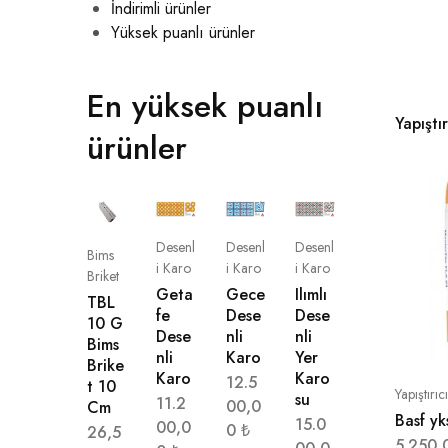
İndirimli ürünler
Yüksek puanlı ürünler
En yüksek puanlı
Yapıştı
ürünler
Desenl
Desenl
Desenl
Bims
i Karo
i Karo
i Karo
Briket
Geta
Gece
Ilımlı
TBL
fe
Dese
Dese
10 G
Dese
nli
nli
Bims
nli
Karo
Yer
Brike
Karo
Karo
12.5
t 10
Yapıştırıc
su
11.2
00,0
Cm
Basf yk
15.0
00,0
0
₺
26,5
5.250