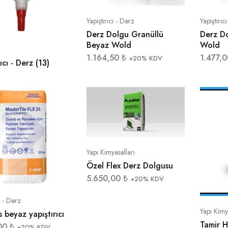
Yapıştırıcı - Derz
Yapıştırıc
Derz Dolgu Granüllü
Derz Do
Beyaz Wold
Wold
1.164,50
₺
1.477,
+20% KDV
rıcı - Derz
(13)
Yapı Kimyasalları
Özel Flex Derz Dolgusu
5.650,00
₺
+20% KDV
ı - Derz
Yapı Kimy
s beyaz yapıştırıcı
Tamir H
,00
₺
+20% KDV