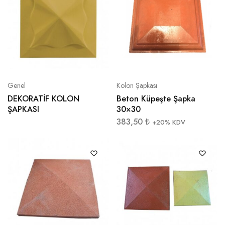
Genel
Kolon Şapkası
DEKORATİF KOLON
Beton Küpeşte Şapka
ŞAPKASI
30×30
383,50
₺
+20% KDV