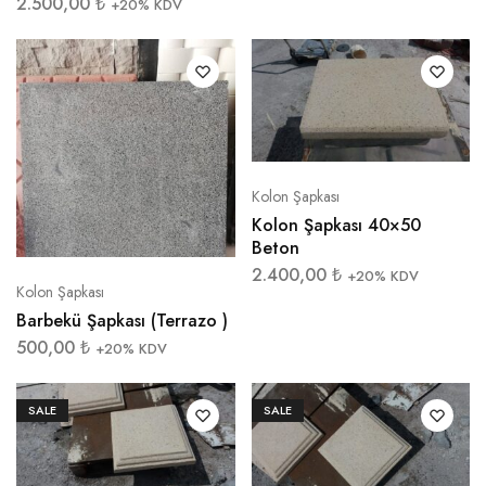
2.500,00
₺
+20% KDV
Kolon Şapkası
Kolon Şapkası 40×50
Beton
2.400,00
₺
+20% KDV
Kolon Şapkası
Barbekü Şapkası (Terrazo )
500,00
₺
+20% KDV
SALE
SALE