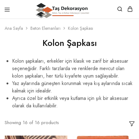
Taş
Beton,
Dekorasyon
Taş
Ana Sayfa
Beton Elemanları
Kolon Şapkası
ve
Bahçe
Kolon Şapkası
Dekorasyon
Çözümleri
Kolon şapkaları, erkekler için klasik ve zarif bir aksesuar
seçeneğidir. Farklı tarzlarda ve renklerde mevcut olan
kolon şapkaları, her türlü kıyafete uyum sağlayabilir.
Yaz aylarında güneşten korunmak veya kış aylarında sıcak
kalmak için idealdir.
Ayrıca özel bir etkinlik veya kutlama için şık bir aksesuar
olarak da kullanılabilir.
Showing
16
of
16
products