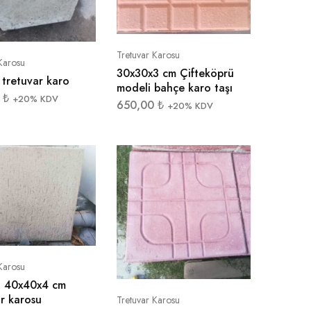
Tretuvar Karosu
Karosu
30x30x3 cm Çifteköprü
 tretuvar karo
modeli bahçe karo taşı
0
₺
+20% KDV
650,00
₺
+20% KDV
Karosu
zi 40x40x4 cm
r karosu
Tretuvar Karosu