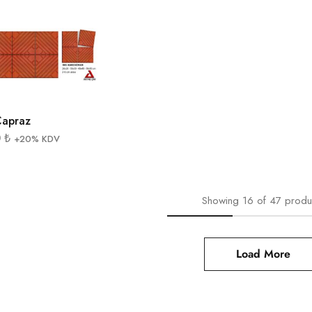
Çapraz
0
₺
+20% KDV
Showing
16
of
47
produ
Load More