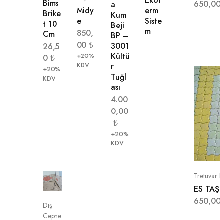
Ekot
Bims
650,0
a
Midy
erm
Brike
Kum
e
Siste
t 10
Beji
m
850,
Cm
BP –
00
₺
3001
26,5
Kültü
+20%
0
₺
KDV
r
+20%
Tuğl
KDV
ası
4.00
0,00
₺
+20%
KDV
Tretuvar
ES TAŞ
650,0
Dış
Cephe