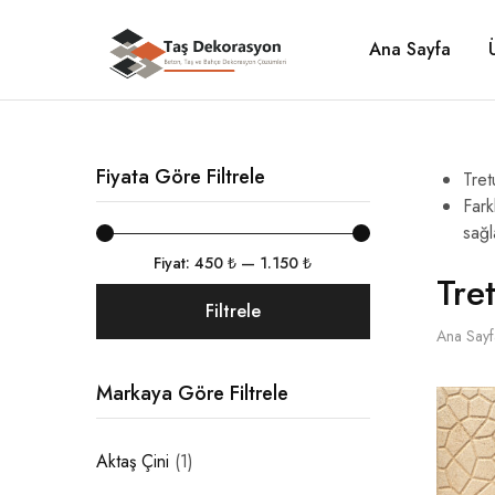
Ana Sayfa
Taş
Beton,
Dekorasyon
Taş
ve
Bahçe
Dekorasyon
Çözümleri
Fiyata Göre Filtrele
Tret
Fark
sağl
Fiyat:
450 ₺
—
1.150 ₺
Tre
Filtrele
Ana Sayf
Markaya Göre Filtrele
Aktaş Çini
(1)