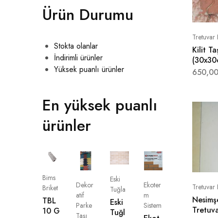
Ürün Durumu
Tretuvar
Stokta olanlar
Kilit T
İndirimli ürünler
(30x30c
Yüksek puanlı ürünler
650,0
En yüksek puanlı
ürünler
Bims
Eski
Dekor
Ekoter
Tretuvar
Briket
Tuğla
atif
m
Nesimş
TBL
Eski
Parke
Sistem
Tretuv
10 G
Tuğl
Taşı