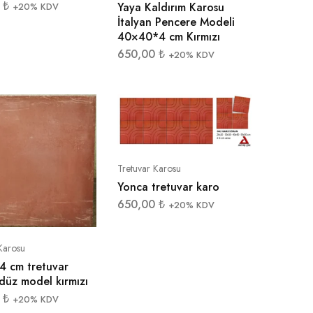
0
₺
Yaya Kaldırım Karosu
+20% KDV
İtalyan Pencere Modeli
40×40*4 cm Kırmızı
650,00
₺
+20% KDV
Tretuvar Karosu
Yonca tretuvar karo
650,00
₺
+20% KDV
Karosu
4 cm tretuvar
düz model kırmızı
0
₺
+20% KDV