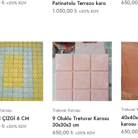
0
₺
650,0
Patinatolu Terrazo karo
+20% KDV
1.050,00
₺
+20% KDV
Tretuvar 
 Karosu
Tretuvar Karosu
40x40x
I ÇİZGİ 6 CM
9 Oluklu Tretuvar Karosu
karosu 
30x30x3 cm
0
₺
+20% KDV
650,0
650,00
₺
+20% KDV