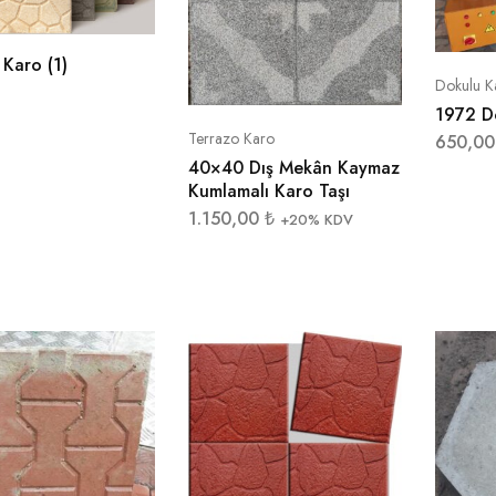
 Karo
(1)
Dokulu K
1972 D
Terrazo Karo
650,0
40×40 Dış Mekân Kaymaz
Kumlamalı Karo Taşı
1.150,00
₺
+20% KDV