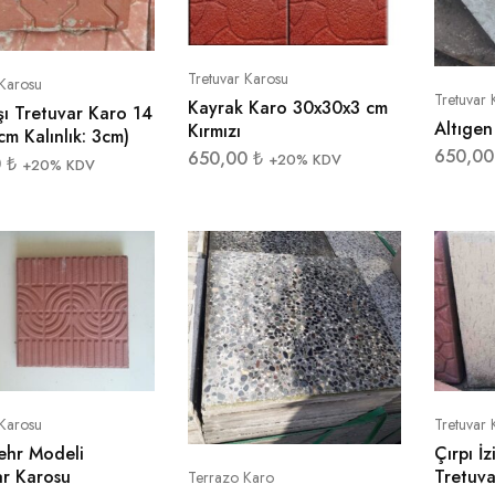
Tretuvar Karosu
 Karosu
Tretuvar 
Kayrak Karo 30x30x3 cm
aşı Tretuvar Karo 14
Altıgen
Kırmızı
m Kalınlık: 3cm)
650,0
650,00
₺
+20% KDV
0
₺
+20% KDV
 Karosu
Tretuvar 
ehr Modeli
Çırpı İ
ar Karosu
Tretuva
Terrazo Karo