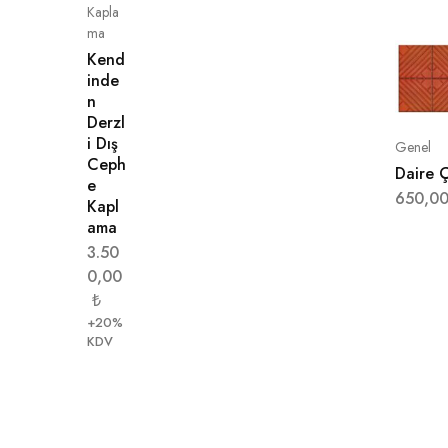
Kapla
ma
Kend
inde
n
Derzl
i Dış
Genel
Ceph
Daire 
e
650,0
Kapl
ama
3.50
0,00
₺
+20%
KDV