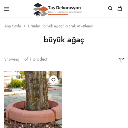
Taş
Beton,
Dekorasyon
Taş
Ana Sayfa
Ürünler “büyük ağaç” olarak etiketlendi
ve
Bahçe
büyük ağaç
Dekorasyon
Çözümleri
Showing
1
of
1
product