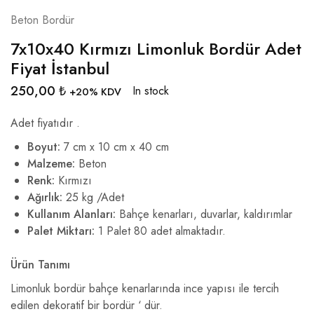
Beton Bordür
7x10x40 Kırmızı Limonluk Bordür Adet
Fiyat İstanbul
250,00
₺
In stock
+20% KDV
Adet fiyatıdır .
Boyut:
7 cm x 10 cm x 40 cm
Malzeme:
Beton
Renk:
Kırmızı
Ağırlık:
25 kg /Adet
Kullanım Alanları:
Bahçe kenarları, duvarlar, kaldırımlar
Palet Miktarı:
1 Palet 80 adet almaktadır.
Ürün Tanımı
Limonluk bordür bahçe kenarlarında ince yapısı ile tercih
edilen dekoratif bir bordür ‘ dür.