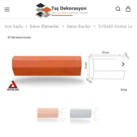
Taş
Beton,
Dekorasyon
Taş
Ana Sayfa
Beton Elemanları
Beton Bordür
7x10x40 Kırmızı Limon
ve
Bahçe
Dekorasyon
Çözümleri