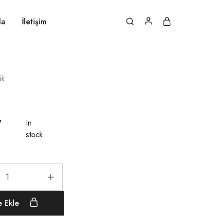
da
İletişim
ik
₺
In
stock
e Ekle