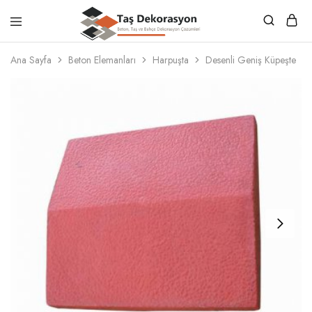
Taş
Beton,
Dekorasyon
Taş
Ana Sayfa
Beton Elemanları
Harpuşta
Desenli Geniş Küpeşte
ve
Bahçe
Dekorasyon
Çözümleri