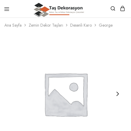
Taş
Beton,
Dekorasyon
Taş
Ana Sayfa
Zemin Dekor Taşları
Desenli Karo
George
ve
Bahçe
Dekorasyon
Çözümleri