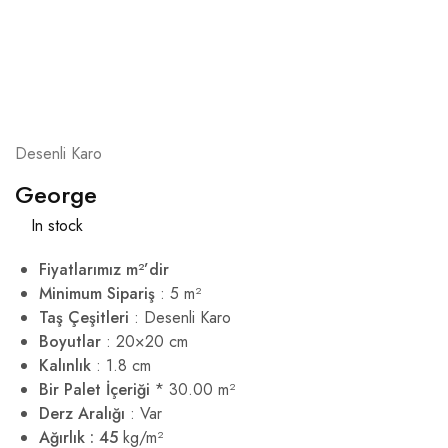
Desenli Karo
George
In stock
Fiyatlarımız m²’dir
Minimum Sipariş
: 5 m²
Taş Çeşitleri
: Desenli Karo
Boyutlar
: 20×20 cm
Kalınlık
: 1.8 cm
Bir Palet İçeriği
* 30.00 m²
Derz Aralığı
: Var
Ağırlık : 45
kg/m²