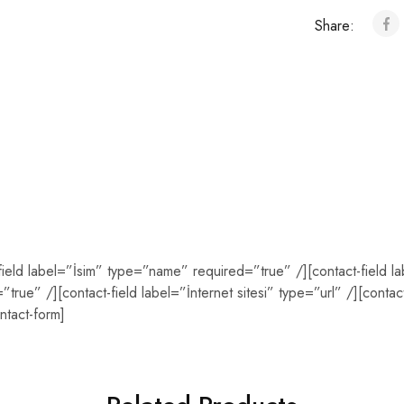
Share:
-field label=”İsim” type=”name” required=”true” /][contact-field l
true” /][contact-field label=”İnternet sitesi” type=”url” /][contac
ntact-form]