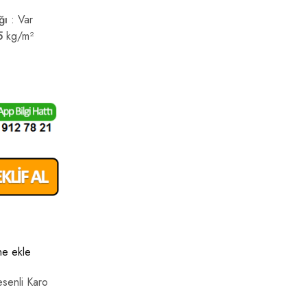
ığı
: Var
5
kg/m²
ine ekle
senli Karo