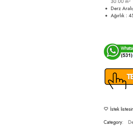
30.00 m²
Derz Aral
Ağırlık : 4
İstek listes
Category:
De