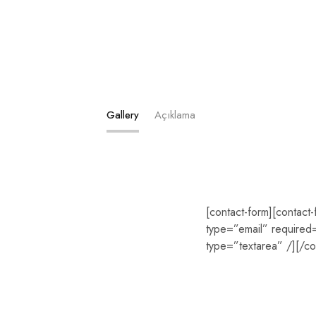
Gallery
Açıklama
[contact-form][contact
type=”email” required=”
type=”textarea” /][/co