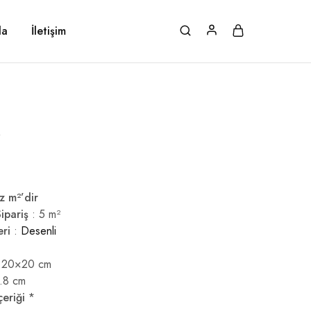
da
İletişim
z m²’dir
ipariş
: 5 m²
eri
:
Desenli
 20×20 cm
.8 cm
çeriği
*