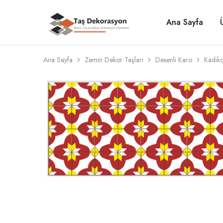
Ana Sayfa
Taş
Beton,
Dekorasyon
Taş
ve
Bahçe
Dekorasyon
Ana Sayfa
Zemin Dekor Taşları
Desenli Karo
Kadık
Çözümleri