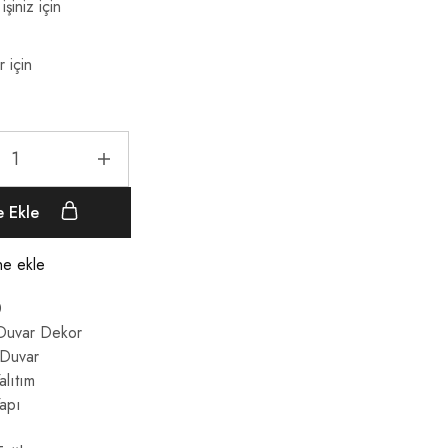
işiniz için
r için
e Ekle
ine ekle
0
Duvar Dekor
 Duvar
alıtım
apı