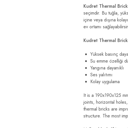
Kudret Thermal Bric
seçimdir. Bu tuğla, yüks
içine veya dışına kolay
ev ortamı sağlayabilirsi
Kudret Thermal Bric
Yüksek basınç day
Su emme özelliği d
Yangına dayanıklı
Ses yalıtımı
Kolay uygulama
It is a 190x190x125 mm 
joints, horizontal hole
thermal bricks are imp
structure. The most impo