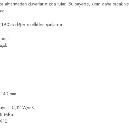
ca aktarmadan duvarlarınızda tutar. Bu sayede, kışın daha sıcak ve
niz.
k 190
‘ın diğer özellikleri şunlardır:
anımı
üşük
x 140 mm
sayısı: 0,12 W/mK
18 MPa
 %10