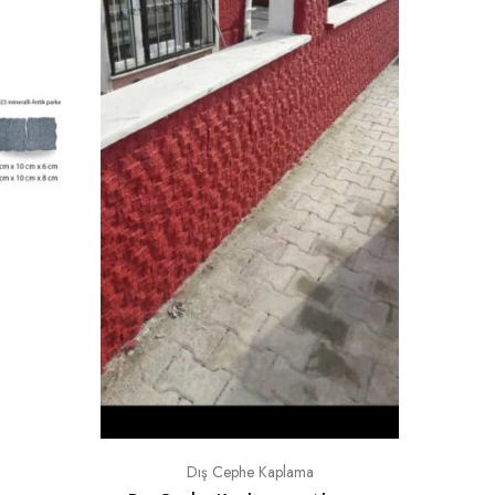
Çubuk 
Dış Cephe Kaplama