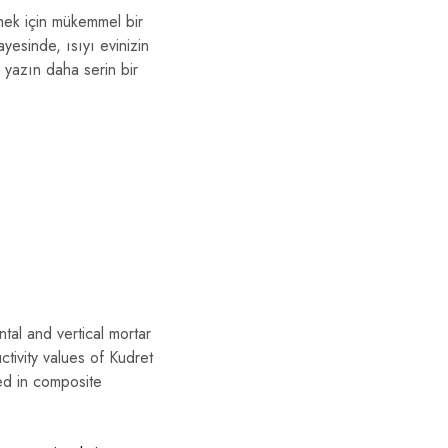
tmek için mükemmel bir
ayesinde, ısıyı evinizin
 yazın daha serin bir
ntal and vertical mortar
ctivity values of Kudret
ed in composite