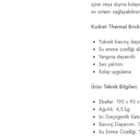
içine veya dışına kolay
ev ortamı sağlayabilirsi
Kudret Thermal Bric
Yüksek basınç day
Su emme özelliği d
Yangına dayanıklı
Ses yalıtımı
Kolay uygulama
Ürün Teknik Bilgileri:
Ebatlar: 190 x 90 
Ağırlık: 4,5 kg
Isı Geçirgenlik Kat
Basınç Dayanımı: 
Su Emme Özelliği: