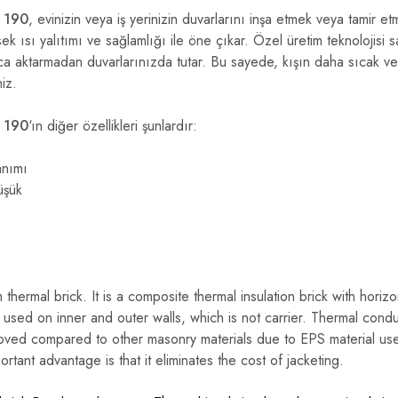
k 190
, evinizin veya iş yerinizin duvarlarını inşa etmek veya tamir e
ek ısı yalıtımı ve sağlamlığı ile öne çıkar. Özel üretim teknolojisi s
ca aktarmadan duvarlarınızda tutar. Bu sayede, kışın daha sıcak ve
niz.
k 190
‘ın diğer özellikleri şunlardır:
anımı
üşük
thermal brick. It is a composite thermal insulation brick with horizo
s, used on inner and outer walls, which is not carrier. Thermal condu
roved compared to other masonry materials due to EPS material us
rtant advantage is that it eliminates the cost of jacketing.