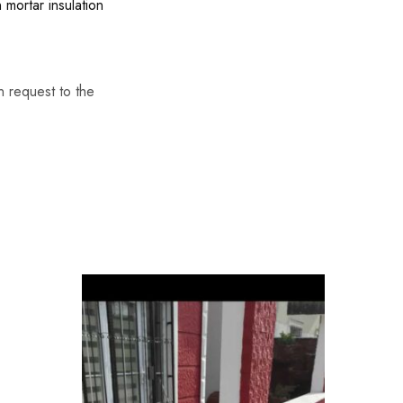
n mortar
insulation
n request to the