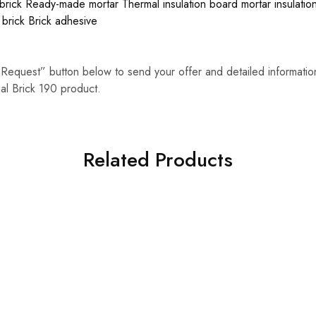
brick
Ready-made mortar
Thermal insulation board mortar
insulatio
 brick
Brick adhesive
 Request” button below to send your offer and detailed informatio
al Brick 190 product.
Related Products