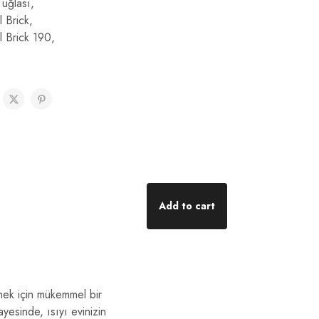
Tuğlası
,
 Brick
,
l Brick 190
,
Add to cart
tmek için mükemmel bir
ayesinde, ısıyı evinizin