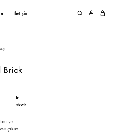
da
İletişim
aşı
 Brick
₺
In
stock
tımı ve
öne çıkan,