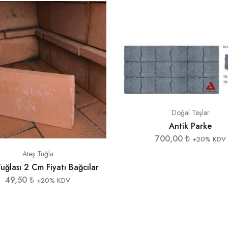
Doğal Taşlar
Antik Parke
700,00
₺
+20% KDV
Ateş Tuğla
uğlası 2 Cm Fiyatı Bağcılar
49,50
₺
+20% KDV