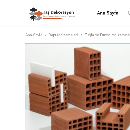
Ana Sayfa
Taş
Beton,
Dekorasyon
Taş
ve
Bahçe
Dekorasyon
Ana Sayfa
Yapı Malzemeleri
Tuğla ve Duvar Malzemele
Çözümleri