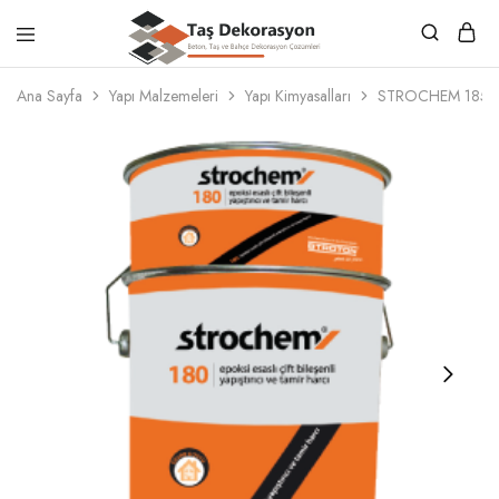
Taş
Beton,
Dekorasyon
Taş
Ana Sayfa
Yapı Malzemeleri
Yapı Kimyasalları
STROCHEM 185 Epoks
ve
Bahçe
Dekorasyon
Çözümleri