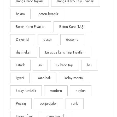
Bahçe karo taşları
Bahçe Karo Taşı Fiyatları
bakım
beton bordür
Beton Karo Fiyatları
Beton Karo TAŞI
Dayanıklı
desen
döşeme
dış mekan
En ucuz karo Taşı Fiyatları
Estetik
ev
Ev karo taşı
halı
işyeri
karo halı
kolay montaj
kolay temizlik
modern
naylon
Peyzaj
polipropilen
renk
Uygun fiyat
uzun ömürlü