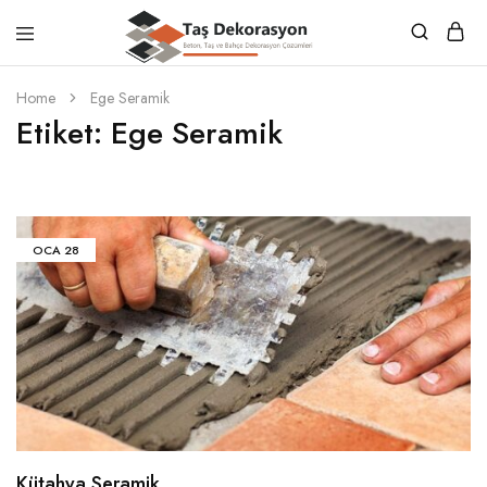
Taş
Beton,
Dekorasyon
Taş
Home
Ege Seramik
ve
Etiket:
Ege Seramik
Bahçe
Dekorasyon
Çözümleri
OCA
28
Kütahya Seramik