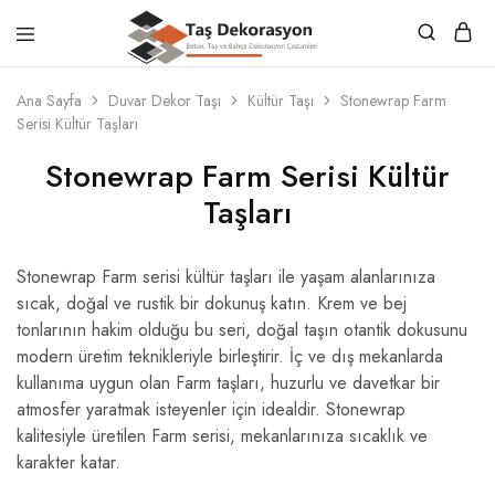
Taş
Beton,
Dekorasyon
Taş
Ana Sayfa
Duvar Dekor Taşı
Kültür Taşı
Stonewrap Farm
ve
Serisi Kültür Taşları
Bahçe
Dekorasyon
Çözümleri
Stonewrap Farm Serisi Kültür
Taşları
Stonewrap Farm serisi kültür taşları ile yaşam alanlarınıza
sıcak, doğal ve rustik bir dokunuş katın. Krem ve bej
tonlarının hakim olduğu bu seri, doğal taşın otantik dokusunu
modern üretim teknikleriyle birleştirir. İç ve dış mekanlarda
kullanıma uygun olan Farm taşları, huzurlu ve davetkar bir
atmosfer yaratmak isteyenler için idealdir. Stonewrap
kalitesiyle üretilen Farm serisi, mekanlarınıza sıcaklık ve
karakter katar.