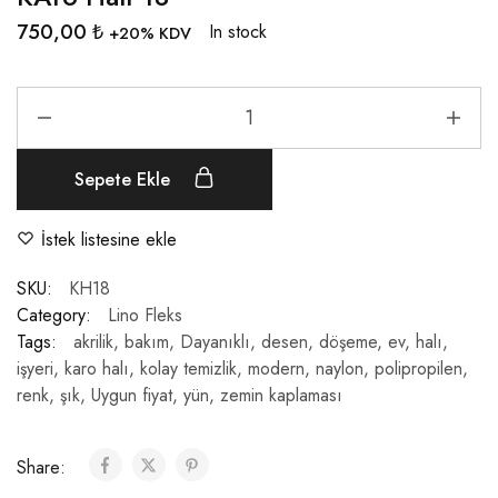
750,00
₺
In stock
+20% KDV
Sepete Ekle
İstek listesine ekle
SKU:
KH18
Category:
Lino Fleks
Tags:
akrilik
,
bakım
,
Dayanıklı
,
desen
,
döşeme
,
ev
,
halı
,
işyeri
,
karo halı
,
kolay temizlik
,
modern
,
naylon
,
polipropilen
,
renk
,
şık
,
Uygun fiyat
,
yün
,
zemin kaplaması
Share: