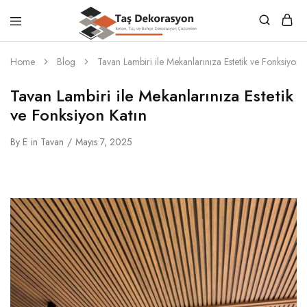
Taş
Beton,
Dekorasyon
Taş
Home
Blog
Tavan Lambiri ile Mekanlarınıza Estetik ve Fonksiyon 
ve
Bahçe
Dekorasyon
Tavan Lambiri ile Mekanlarınıza Estetik
Çözümleri
ve Fonksiyon Katın
By
E
in
Tavan
Mayıs 7, 2025