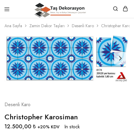
Taş
Beton,
Dekorasyon
Taş
Ana Sayfa
Zemin Dekor Taşları
Desenli Karo
Christopher Karos
ve
Bahçe
Dekorasyon
Çözümleri
Desenli Karo
Christopher Karosiman
12.500,00
₺
In stock
+20% KDV