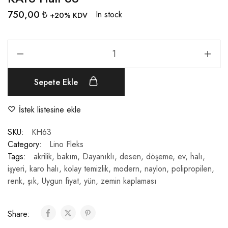
750,00
₺
In stock
+20% KDV
Sepete Ekle
İstek listesine ekle
SKU:
KH63
Category:
Lino Fleks
Tags:
akrilik
,
bakım
,
Dayanıklı
,
desen
,
döşeme
,
ev
,
halı
,
işyeri
,
karo halı
,
kolay temizlik
,
modern
,
naylon
,
polipropilen
,
renk
,
şık
,
Uygun fiyat
,
yün
,
zemin kaplaması
Share: